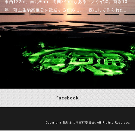
東西122m、南北90m、周囲345mもある巨大な砂絵。寛永10
年、藩主生駒高俊公を歓迎するために、一夜にして作られた。
Facebook
Copyright 銭形まつり実行委員会. All Rights Reserved.