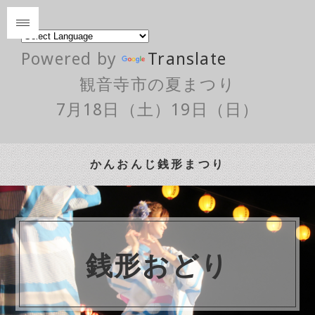
Powered by
Translate
観音寺市の夏まつり
7月18日（土）19日（日）
かんおんじ銭形まつり
銭形おどり