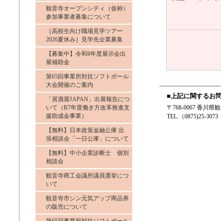
観音寺オープンシティ（仮称）
参加事業者募集について
［高校生向け職場見学ツアー
2026夏休み］見学先企業募集
【募集中】令和8年度展示会出
展補助金
第65回事業所対抗ソフトボール
大会開催のご案内
■上記に関するお
「居酒屋JAPAN」出展報告につ
いて（R7年度働き方改革推進支
〒768-0067 香
援助成金事業）
TEL.（0875)25-3073
【無料】日本政策金融公庫 出
張相談会「一日公庫」について
【無料】中小企業診断士 個別
相談会
観音寺商工会議所議員選挙につ
いて
観音寺市シン元気アップ商品券
の販売について