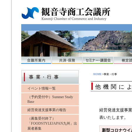
HOME
>事業・行事
他機関に
イベント情報一覧
（予約受付中）Summer Study
Base
経営発達支援事
経営発達支援事業の報告
表いたします。
（募集受付終了）
「FOODSTYLEJAPAN九州」出
展者募集
新型コロナウイ