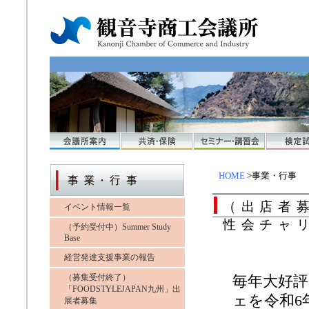
HOME
>事業・行事
（出店者
イベント情報一覧
性会チャ
（予約受付中）Summer Study
Base
経営発達支援事業の報告
（募集受付終了）
毎年大好
「FOODSTYLEJAPAN九州」出
ェを令和
展者募集