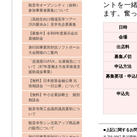
ントを一
観音寺オープンシティ（仮称）
参加事業者募集について
ます。奮
［高校生向け職場見学ツアー
2026夏休み］見学先企業募集
日時
【募集中】令和8年度展示会出
会場
展補助金
出店料
第65回事業所対抗ソフトボール
大会開催のご案内
募集〆切
「居酒屋JAPAN」出展報告につ
申込方法
いて（R7年度働き方改革推進支
援助成金事業）
募集要項・申込
【無料】日本政策金融公庫 出
張相談会「一日公庫」について
申込先
【無料】中小企業診断士 個別
相談会
観音寺商工会議所議員選挙につ
いて
観音寺市シン元気アップ商品券
の販売について
■上記に関するお