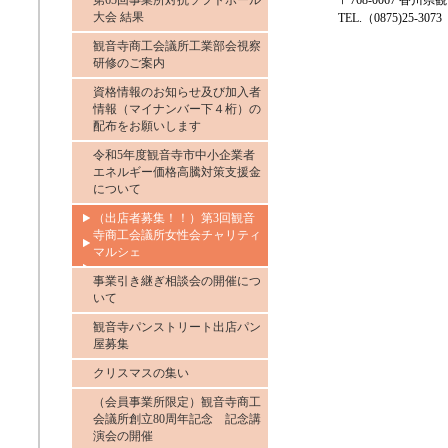
第65回事業所対抗ソフトボール
〒768-0067 香
大会 結果
TEL.（0875)25-3073
観音寺商工会議所工業部会視察
研修のご案内
資格情報のお知らせ及び加入者
情報（マイナンバー下４桁）の
配布をお願いします
令和5年度観音寺市中小企業者
エネルギー価格高騰対策支援金
について
（出店者募集！！）第3回観音
寺商工会議所女性会チャリティ
マルシェ
事業引き継ぎ相談会の開催につ
いて
観音寺パンストリート出店パン
屋募集
クリスマスの集い
（会員事業所限定）観音寺商工
会議所創立80周年記念 記念講
演会の開催